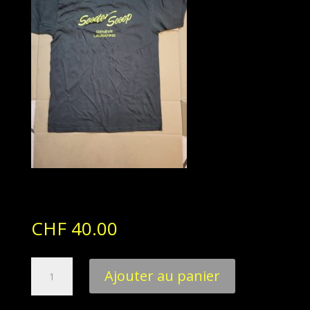
CHF
40.00
quantité
Ajouter au panier
de
T-